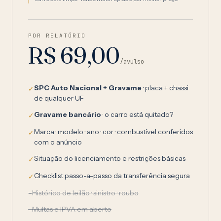
POR RELATÓRIO
R$ 69,00
/avulso
SPC Auto Nacional + Gravame
· placa + chassi
✓
de qualquer UF
Gravame bancário
· o carro está quitado?
✓
Marca · modelo · ano · cor · combustível conferidos
✓
com o anúncio
Situação do licenciamento e restrições básicas
✓
Checklist passo-a-passo da transferência segura
✓
–
Histórico de leilão · sinistro · roubo
–
Multas e IPVA em aberto