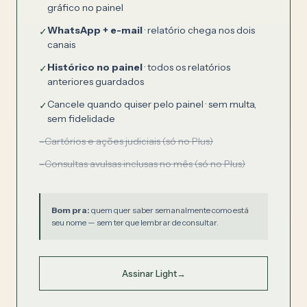
gráfico no painel
WhatsApp + e-mail
· relatório chega nos dois
✓
canais
Histórico no painel
· todos os relatórios
✓
anteriores guardados
Cancele quando quiser pelo painel · sem multa,
✓
sem fidelidade
–
Cartórios e ações judiciais (só no Plus)
–
Consultas avulsas inclusas no mês (só no Plus)
Bom pra:
quem quer saber semanalmente como está
seu nome — sem ter que lembrar de consultar.
Assinar Light
→