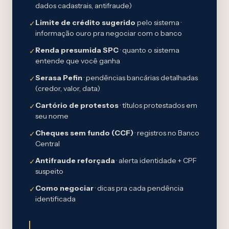
dados cadastrais, antifraude)
Limite de crédito sugerido
pelo sistema ·
✓
informação ouro pra negociar com o banco
Renda presumida SPC
· quanto o sistema
✓
entende que você ganha
Serasa Pefin
· pendências bancárias detalhadas
✓
(credor, valor, data)
Cartório de protestos
· títulos protestados em
✓
seu nome
Cheques sem fundo (CCF)
· registros no Banco
✓
Central
Antifraude reforçada
· alerta identidade + CPF
✓
suspeito
Como negociar
· dicas pra cada pendência
✓
identificada