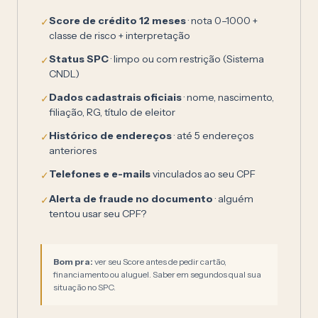
Score de crédito 12 meses
· nota 0–1000 +
✓
classe de risco + interpretação
Status SPC
· limpo ou com restrição (Sistema
✓
CNDL)
Dados cadastrais oficiais
· nome, nascimento,
✓
filiação, RG, título de eleitor
Histórico de endereços
· até 5 endereços
✓
anteriores
Telefones e e-mails
vinculados ao seu CPF
✓
Alerta de fraude no documento
· alguém
✓
tentou usar seu CPF?
Bom pra:
ver seu Score antes de pedir cartão,
financiamento ou aluguel. Saber em segundos qual sua
situação no SPC.