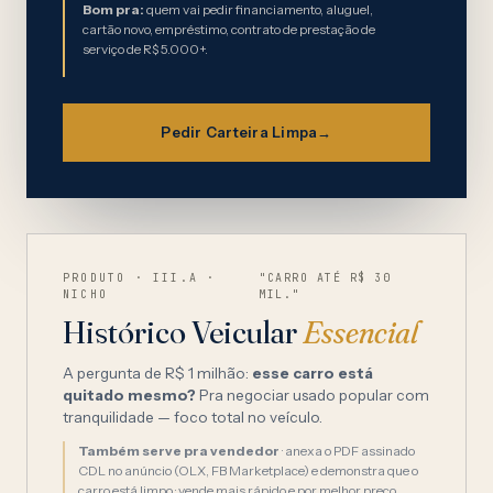
Bom pra:
quem vai pedir financiamento, aluguel,
cartão novo, empréstimo, contrato de prestação de
serviço de R$ 5.000+.
Pedir Carteira Limpa
→
PRODUTO · III.A ·
"CARRO ATÉ R$ 30
NICHO
MIL."
Histórico Veicular
Essencial
A pergunta de R$ 1 milhão:
esse carro está
quitado mesmo?
Pra negociar usado popular com
tranquilidade — foco total no veículo.
Também serve pra vendedor
· anexa o PDF assinado
CDL no anúncio (OLX, FB Marketplace) e demonstra que o
carro está limpo · vende mais rápido e por melhor preço.