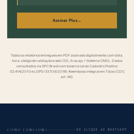
Assinar Plus
→
Todos os relatórios entregues em PDF assinado digitalmente, com data,
hora, código de validação e selo CDL Aracaju + Sistema CNDL. Dados
consultados via SPC Brasil com base na Lei do Cadastro Positivo
(12.414/2011) e LGPD (13.709/2018). Reembolso integral em 7 dias (CDC
art. 49).
COMO FUNCIONA
DO CLIQUE AO WHATSAPP