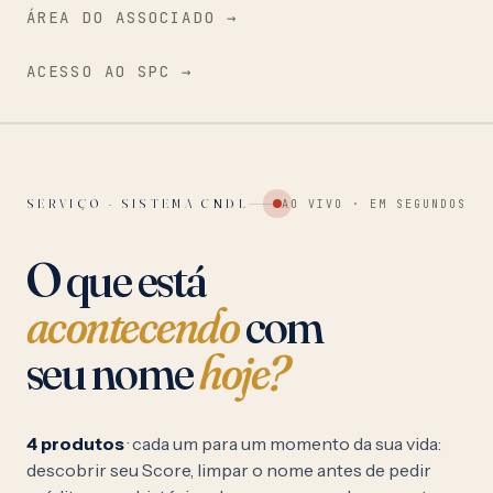
ÁREA DO ASSOCIADO →
WHATSAPP EM 5 MINUTOS
●
CDL ARACAJU · 65
ACESSO AO SPC →
ENTRAR
SERVIÇO · SISTEMA CNDL
AO VIVO · EM SEGUNDOS
O que está
acontecendo
com
seu nome
hoje?
4 produtos
· cada um para um momento da sua vida:
descobrir seu Score, limpar o nome antes de pedir