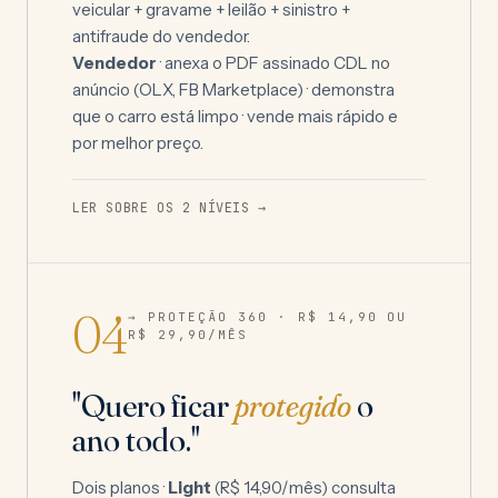
veicular + gravame + leilão + sinistro +
antifraude do vendedor.
Vendedor
· anexa o PDF assinado CDL no
anúncio (OLX, FB Marketplace) · demonstra
que o carro está limpo · vende mais rápido e
por melhor preço.
LER SOBRE OS 2 NÍVEIS →
04
→ PROTEÇÃO 360 ·
R$ 14,90
OU
R$ 29,90
/MÊS
"Quero ficar
protegido
o
ano todo."
Dois planos ·
Light
(
R$ 14,90
/mês) consulta