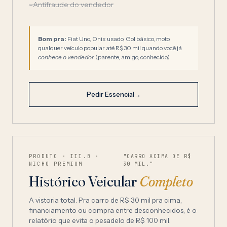
–
Antifraude do vendedor
Bom pra:
Fiat Uno, Onix usado, Gol básico, moto,
qualquer veículo popular até R$ 30 mil quando você já
conhece o vendedor
(parente, amigo, conhecido).
Pedir Essencial
→
PRODUTO · III.B ·
"CARRO ACIMA DE R$
NICHO PREMIUM
30 MIL."
Histórico Veicular
Completo
A vistoria total. Pra carro de R$ 30 mil pra cima,
financiamento ou compra entre desconhecidos, é o
relatório que evita o pesadelo de R$ 100 mil.