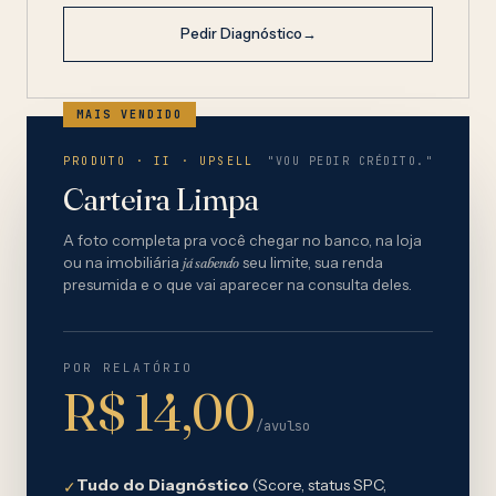
Pedir Diagnóstico
→
MAIS VENDIDO
PRODUTO · II · UPSELL
"VOU PEDIR CRÉDITO."
Carteira Limpa
A foto completa pra você chegar no banco, na loja
ou na imobiliária
já sabendo
seu limite, sua renda
presumida e o que vai aparecer na consulta deles.
POR RELATÓRIO
R$ 14,00
/avulso
Tudo do Diagnóstico
(Score, status SPC,
✓