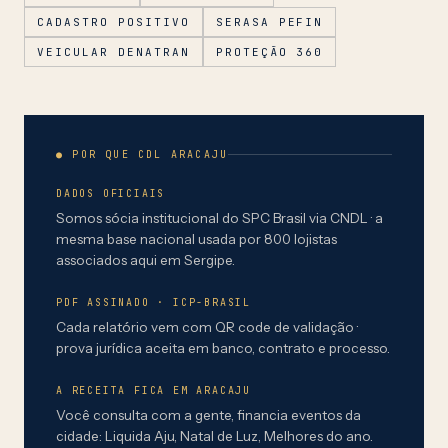
CADASTRO POSITIVO
SERASA PEFIN
VEICULAR DENATRAN
PROTEÇÃO 360
● POR QUE CDL ARACAJU
DADOS OFICIAIS
Somos sócia institucional do SPC Brasil via CNDL · a
mesma base nacional usada por 800 lojistas
associados aqui em Sergipe.
PDF ASSINADO · ICP-BRASIL
Cada relatório vem com QR code de validação ·
prova jurídica aceita em banco, contrato e processo.
A RECEITA FICA EM ARACAJU
Você consulta com a gente, financia eventos da
cidade: Liquida Aju, Natal de Luz, Melhores do ano.