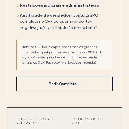
Restrições judiciais e administrativas
✓
Antifraude do vendedor
· Consulta SPC
✓
completa no CPF de quem vende · tem
negativação? tem fraude? o nome bate?
Bom pra:
SUVs, picapes, sedãs médios/grandes,
importados, qualquer transação acima de R$ 30 mil ou
especialmente
quando você não conhece o vendedor
(anúncios OLX, Facebook Marketplace, revenda).
Pedir Completo
→
PRODUTO · IV.A ·
"ACOMPANHAR MEU
RECORRENTE
NOME."