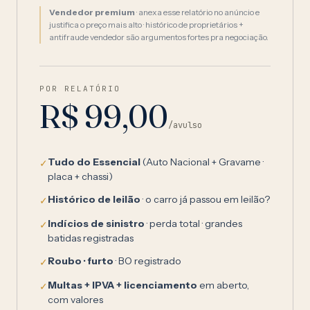
Vendedor premium
· anexa esse relatório no anúncio e
justifica o preço mais alto · histórico de proprietários +
antifraude vendedor são argumentos fortes pra negociação.
POR RELATÓRIO
R$ 99,00
/avulso
Tudo do Essencial
(Auto Nacional + Gravame ·
✓
placa + chassi)
Histórico de leilão
· o carro já passou em leilão?
✓
Indícios de sinistro
· perda total · grandes
✓
batidas registradas
Roubo · furto
· BO registrado
✓
Multas + IPVA + licenciamento
em aberto,
✓
com valores