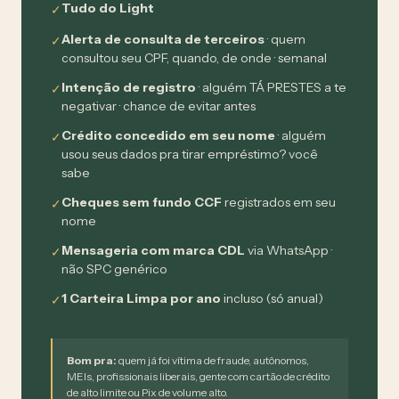
Tudo do Light
✓
Alerta de consulta de terceiros
· quem
✓
consultou seu CPF, quando, de onde · semanal
Intenção de registro
· alguém TÁ PRESTES a te
✓
negativar · chance de evitar antes
Crédito concedido em seu nome
· alguém
✓
usou seus dados pra tirar empréstimo? você
sabe
Cheques sem fundo CCF
registrados em seu
✓
nome
Mensageria com marca CDL
via WhatsApp ·
✓
não SPC genérico
1 Carteira Limpa por ano
incluso (só anual)
✓
Bom pra:
quem já foi vítima de fraude, autônomos,
MEIs, profissionais liberais, gente com cartão de crédito
de alto limite ou Pix de volume alto.